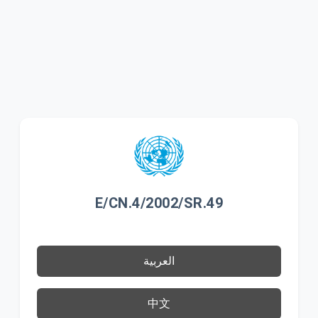
E/CN.4/2002/SR.49
العربية
中文