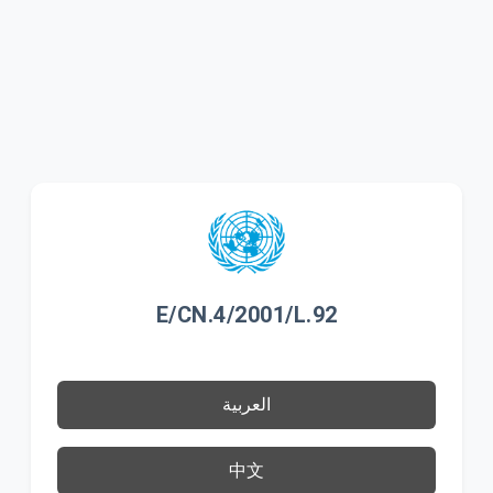
E/CN.4/2001/L.92
العربية
中文