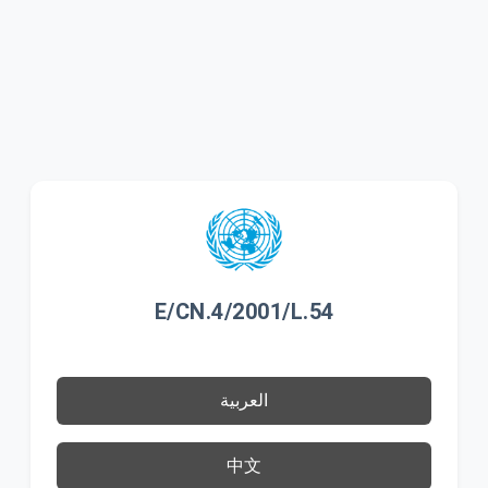
E/CN.4/2001/L.54
العربية
中文