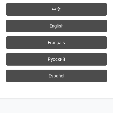
中文
English
Français
Русский
Español