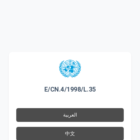
E/CN.4/1998/L.35
العربية
中文