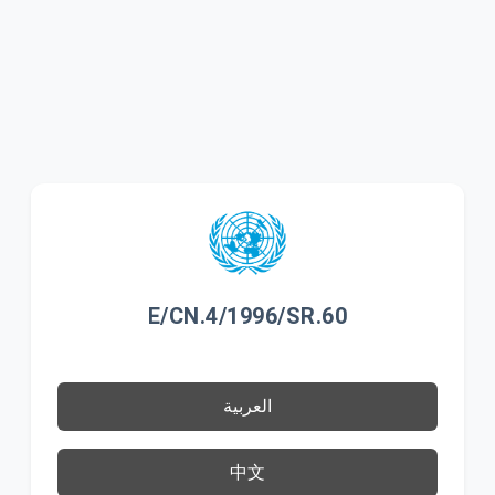
E/CN.4/1996/SR.60
العربية
中文