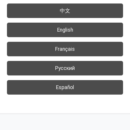
中文
English
Français
Русский
Español