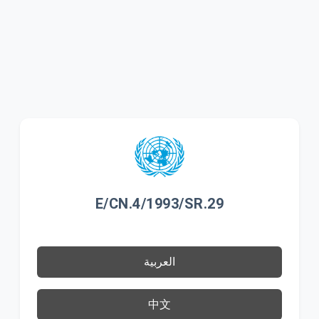
E/CN.4/1993/SR.29
العربية
中文