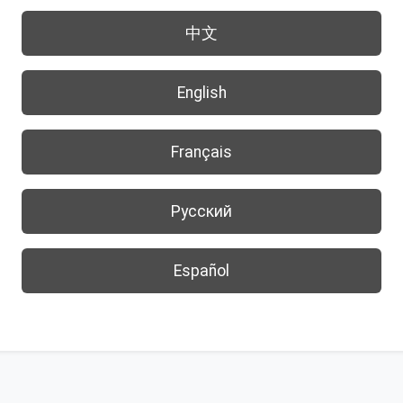
中文
English
Français
Русский
Español