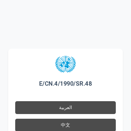
E/CN.4/1990/SR.48
العربية
中文