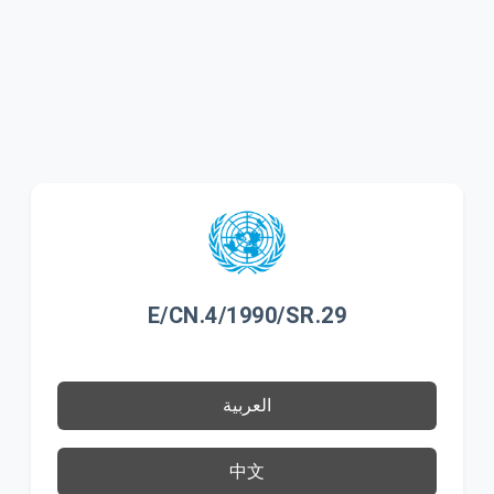
E/CN.4/1990/SR.29
العربية
中文