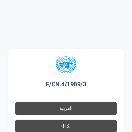
E/CN.4/1989/3
العربية
中文