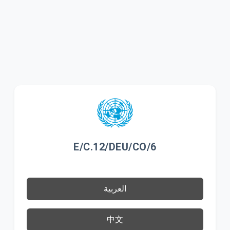
E/C.12/DEU/CO/6
العربية
中文