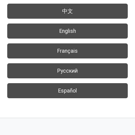
中文
English
Français
Русский
Español