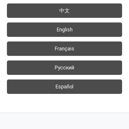
中文
English
Français
Русский
Español