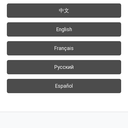
中文
English
Français
Русский
Español