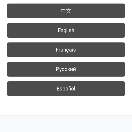
中文
English
Français
Русский
Español