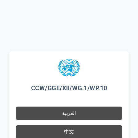
CCW/GGE/XII/WG.1/WP.10
العربية
中文