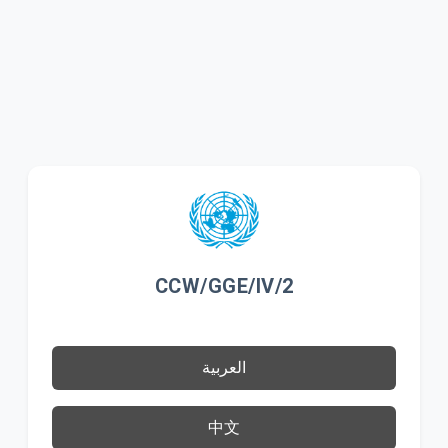
CCW/GGE/IV/2
العربية
中文