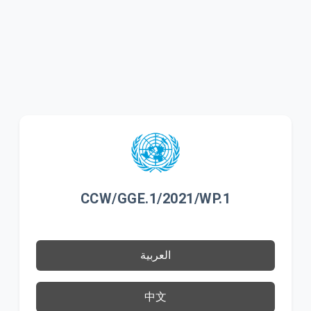
CCW/GGE.1/2021/WP.1
العربية
中文