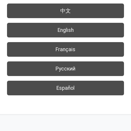
中文
English
Français
Русский
Español