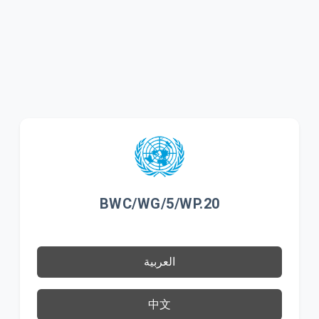
BWC/WG/5/WP.20
العربية
中文