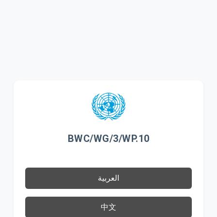
BWC/WG/3/WP.10
العربية
中文