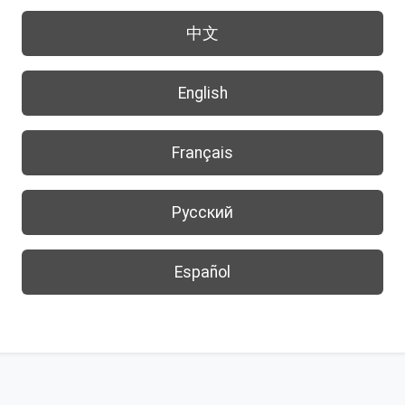
中文
English
Français
Русский
Español