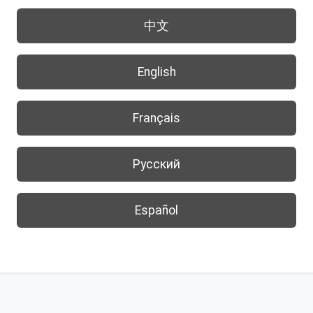
中文
English
Français
Русский
Español