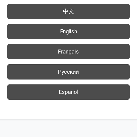
中文
English
Français
Русский
Español