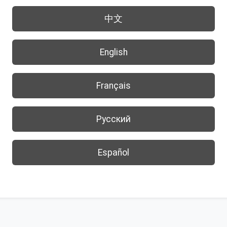
中文
English
Français
Русский
Español