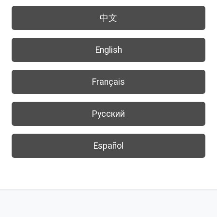
中文
English
Français
Русский
Español