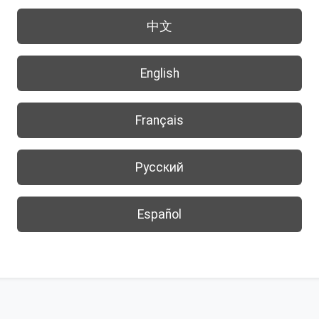
中文
English
Français
Русский
Español