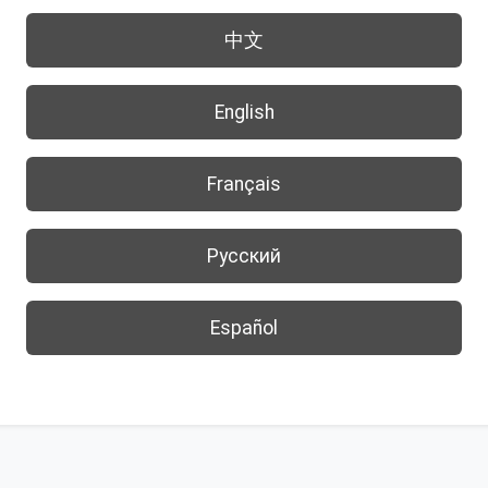
中文
English
Français
Русский
Español