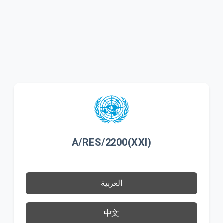
A/RES/2200(XXI)
العربية
中文