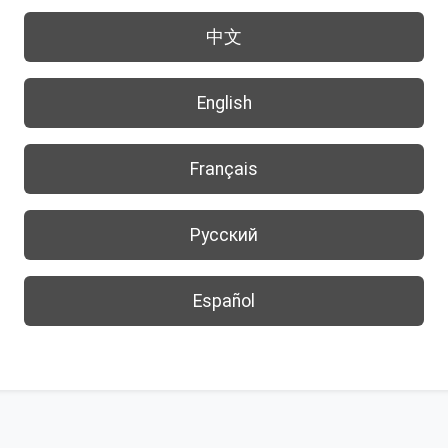
中文
English
Français
Русский
Español