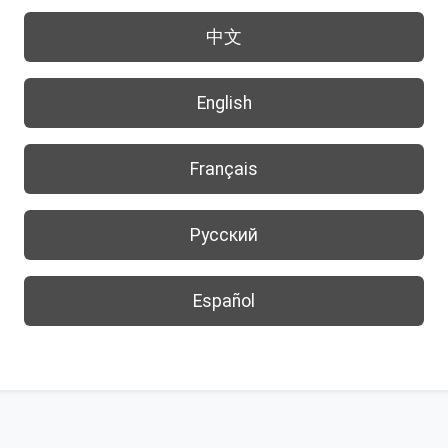
中文
English
Français
Русский
Español