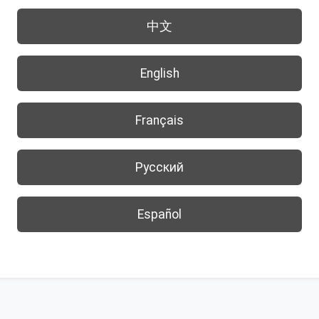
中文
English
Français
Русский
Español