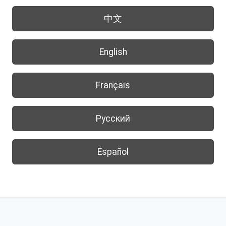
中文
English
Français
Русский
Español