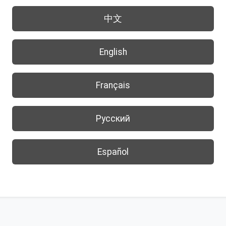
中文
English
Français
Русский
Español