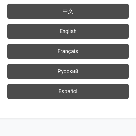
中文
English
Français
Русский
Español