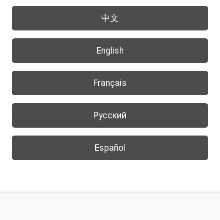
中文
English
Français
Русский
Español