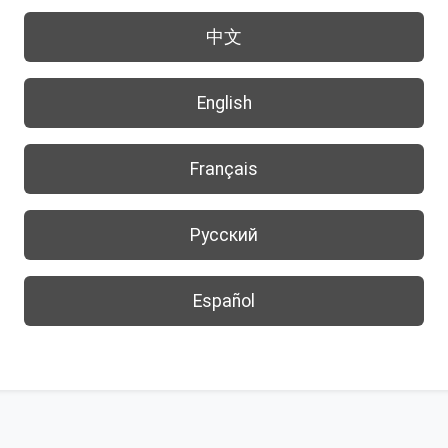
中文
English
Français
Русский
Español