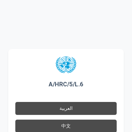
A/HRC/5/L.6
العربية
中文