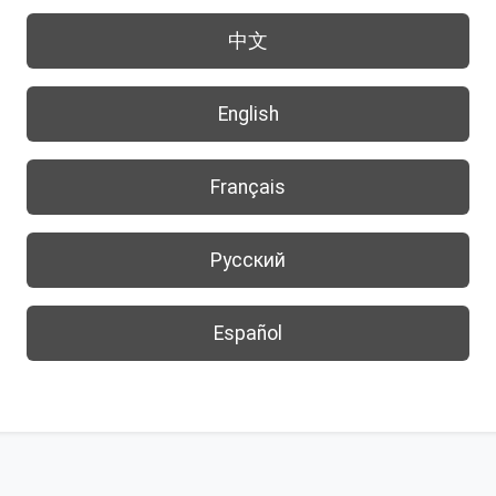
中文
English
Français
Русский
Español