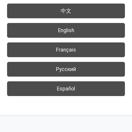
中文
English
Français
Русский
Español