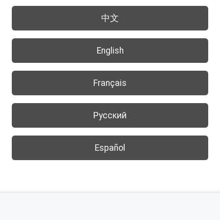
中文
English
Français
Русский
Español