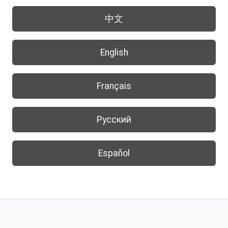
中文
English
Français
Русский
Español