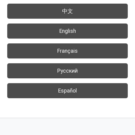
中文
English
Français
Русский
Español