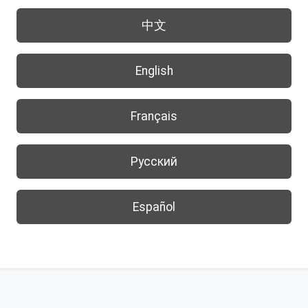
中文
English
Français
Русский
Español