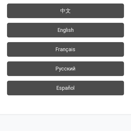
中文
English
Français
Русский
Español