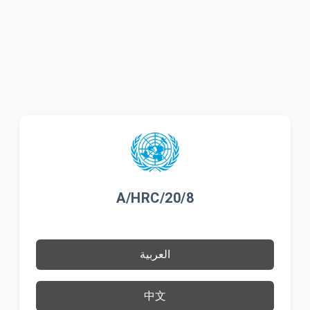
A/HRC/20/8
العربية
中文