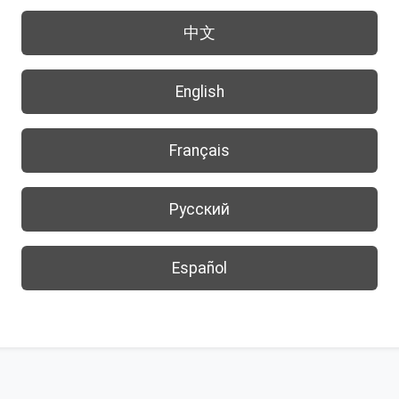
中文
English
Français
Русский
Español