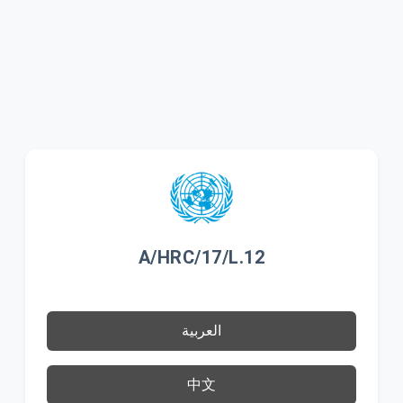
A/HRC/17/L.12
العربية
中文